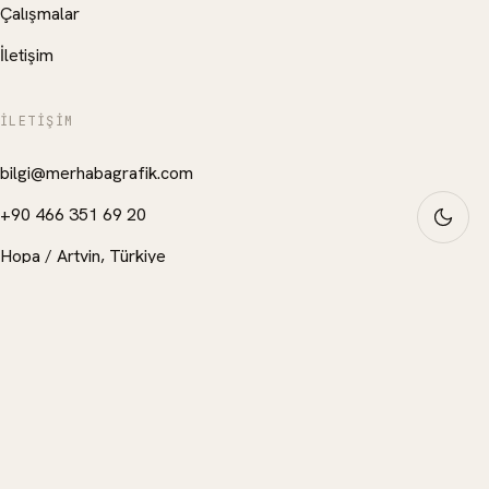
Çalışmalar
İletişim
İLETIŞIM
bilgi@merhabagrafik.com
+90 466 351 69 20
Hopa
/
Artvin
, Türkiye
Instagram
© 2025
Merhaba Grafik
— Tüm hakları saklıdır.