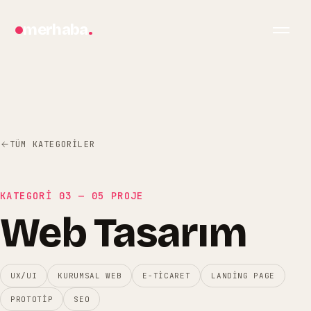
merhaba
.
TÜM KATEGORILER
KATEGORİ
03
—
05
PROJE
Web Tasarım
bilgi@merhabagrafik.com
·
Hopa
/
Artvin
UX/UI
KURUMSAL WEB
E-TICARET
LANDING PAGE
PROTOTIP
SEO