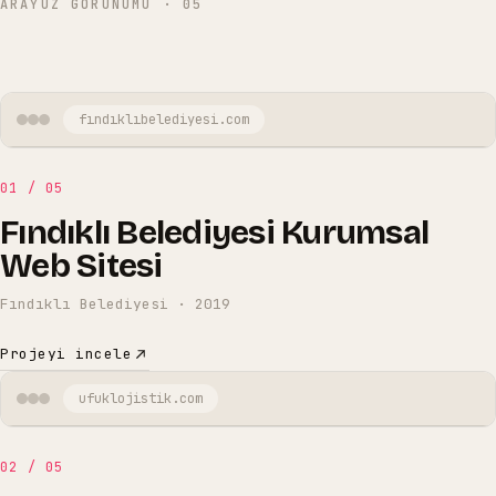
ARAYÜZ GÖRÜNÜMÜ
·
05
fındıklıbelediyesi
.com
01
/
05
Fındıklı Belediyesi Kurumsal
Web Sitesi
Fındıklı Belediyesi
·
2019
Projeyi incele
ufuklojistik
.com
02
/
05