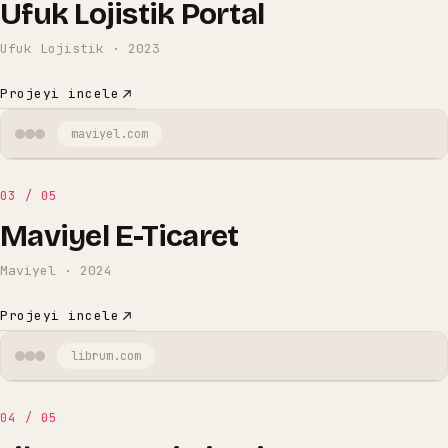
Ufuk Lojistik Portal
Ufuk Lojistik
·
2023
Projeyi incele
maviyel
.com
03
/
05
Maviyel E-Ticaret
Maviyel
·
2024
Projeyi incele
librum
.com
04
/
05