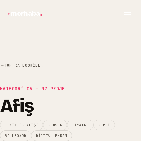
merhaba
.
TÜM KATEGORILER
KATEGORİ
05
—
07
PROJE
Afiş
bilgi@merhabagrafik.com
·
Hopa
/
Artvin
ETKINLIK AFIŞI
KONSER
TIYATRO
SERGI
BILLBOARD
DIJITAL EKRAN