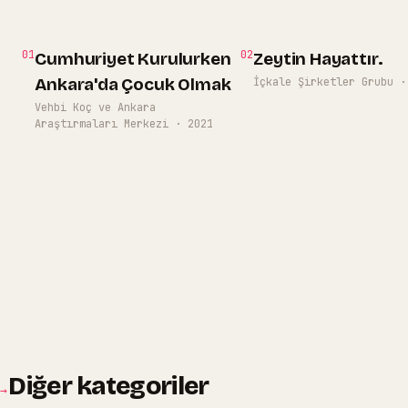
01
02
Cumhuriyet Kurulurken
Zeytin Hayattır.
Ankara'da Çocuk Olmak
İçkale Şirketler Grubu
Vehbi Koç ve Ankara
Araştırmaları Merkezi
·
2021
Diğer kategoriler
→