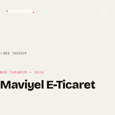
merhaba
.
WEB TASARIM
WEB TASARIM
—
2024
Maviyel E-Ticaret
bilgi@merhabagrafik.com
·
Hopa
/
Artvin
Maviyel E-Ticaret
Maviyel