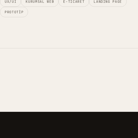
UX/UI
KURUMSAL WEB
E-TICARET
LANDING PAGE
PROTOTIP
01
02
03
04