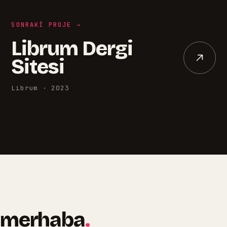
SONRAKI PROJE →
Librum Dergi
Sitesi
Librum
·
2023
merhaba
.