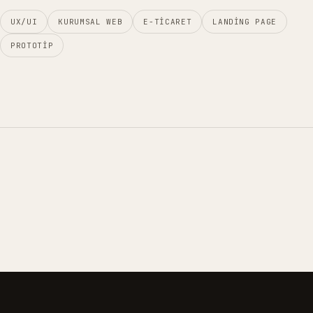
UX/UI
KURUMSAL WEB
E-TICARET
LANDING PAGE
PROTOTIP
01
02
03
04