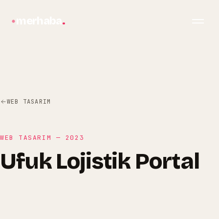
merhaba
.
WEB TASARIM
WEB TASARIM
—
2023
Ufuk Lojistik Portal
bilgi@merhabagrafik.com
·
Hopa
/
Artvin
Ufuk Lojistik Portal
Ufuk Lojistik