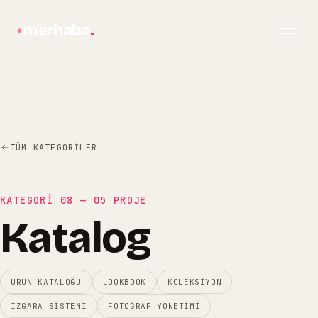
merhaba
.
TÜM KATEGORILER
KATEGORİ
08
—
05
PROJE
Katalog
bilgi@merhabagrafik.com
·
Hopa
/
Artvin
ÜRÜN KATALOĞU
LOOKBOOK
KOLEKSIYON
IZGARA SISTEMI
FOTOĞRAF YÖNETIMI