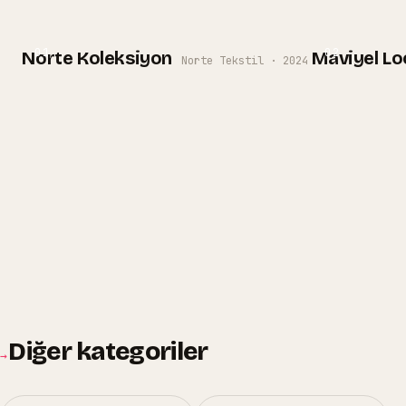
01
02
Norte Koleksiyon
Maviyel L
Norte Tekstil
·
2024
Diğer kategoriler
→