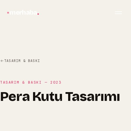
merhaba
.
TASARIM & BASKI
TASARIM & BASKI
—
2023
Pera Kutu Tasarımı
bilgi@merhabagrafik.com
·
Hopa
/
Artvin
Pera Kutu Tasarımı
Pera Yayınları