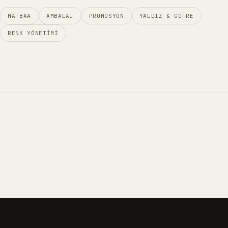
MATBAA
AMBALAJ
PROMOSYON
YALDIZ & GOFRE
RENK YÖNETIMI
01
02
03
04