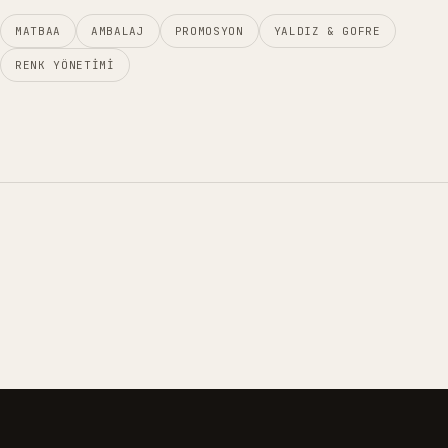
MATBAA
AMBALAJ
PROMOSYON
YALDIZ & GOFRE
RENK YÖNETIMI
01
02
03
04