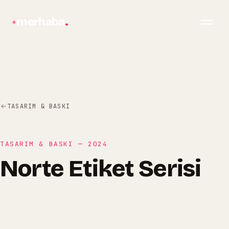
merhaba
.
TASARIM & BASKI
TASARIM & BASKI
—
2024
Norte Etiket Serisi
bilgi@merhabagrafik.com
·
Hopa
/
Artvin
Norte Etiket Serisi
Norte Tekstil